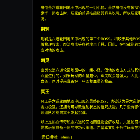
鬼怪是六道轮回地图中出现的一组小怪。虽然鬼怪没有像BO
鬼怪一起攻击时，玩家的普通技能极其容易吃亏。所以玩家
况。
荆轲
荆轲是六道轮回地图中出现的第三个BOSS。相较于其他BO
着物理攻击、魔法攻击等各种攻击手段。因此，在挑战荆轲
应对他的攻击。
幽灵
幽灵也是六道轮回地图中的一组小怪，但他的攻击方式与其
血量进行的，如果玩家的血量越少，幽灵就会越强大。因此
血条，同时提前准备好一些回复血量的物品。
冥王
冥王是六道轮回地图中出现的最终BOSS，也被认为是六道
击力极强，还拥有可导致混乱状态的诅咒技能，几乎没有哪
须组队才能向冥王发起挑战。
以上是热血传奇私服六道轮回地图怪物全解攻略。六道轮回
要求玩家具备不同的技巧和策略。希望本文对于各位玩家在
(责任编辑：admin )