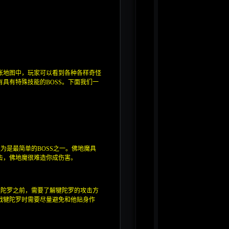
张地图中，玩家可以看到各种各样奇怪
具有特殊技能的BOSS。下面我们一
为是最简单的BOSS之一。佛地魔具
击，佛地魔很难造你成伤害。
犍陀罗之前，需要了解犍陀罗的攻击方
战犍陀罗时需要尽量避免和他贴身作