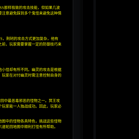
SS那样极致的攻击技能，但如果几波
要注意避免踩到多个鬼怪来避免这种情
SS，荆轲的攻击方式更加复杂，他有
之前，玩家需要掌握一定的防御技巧来
他小怪却有所不同。幽灵的攻击是根据
，玩家在对付幽灵时需注意控制自身的
轮回中最恶毒邪恶的怪物之一。冥王攻
个玩家能一人独战成功。因此，玩家必
地图中的怪物各具特色，挑战这些怪物
六道轮回地图中顺利打怪有所帮助。